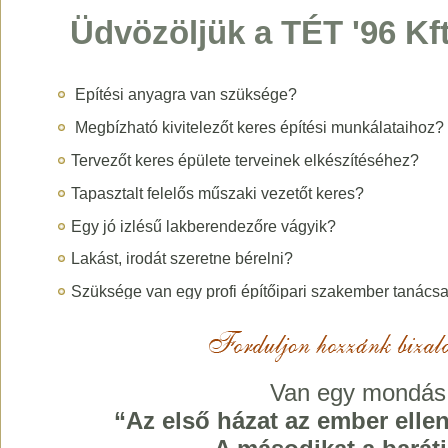
Üdvözöljük a TÉT '96 Kf
Építési anyagra van szüksége?
Megbízható kivitelezőt keres építési munkálataihoz?
Tervezőt keres épülete terveinek elkészítéséhez?
Tapasztalt felelős műszaki vezetőt keres?
Egy jó izlésű lakberendezőre vágyik?
Lakást, irodát szeretne bérelni?
Szüksége van egy profi építőipari szakember tanácsa
Van egy mondás
“Az első házat az ember ellen