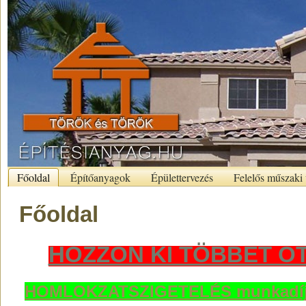
Főoldal
Építőanyagok
Épülettervezés
Felelős műszaki 
Főoldal
HOZZON KI TÖBBET O
HOMLOKZATSZIGETELÉS munkadíj