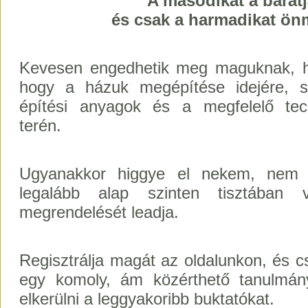
A másodikat a barát
és csak a harmadikat ö
Kevesen engedhetik meg maguknak, ho
hogy a házuk megépítése idejére, s
építési anyagok és a megfelelő tech
terén.
Ugyanakkor higgye el nekem, nem 
legalább alap szinten tisztában
megrendelését leadja.
Regisztrálja magát az oldalunkon, és 
egy komoly, ám közérthető tanulmán
elkerülni a leggyakoribb buktatókat.