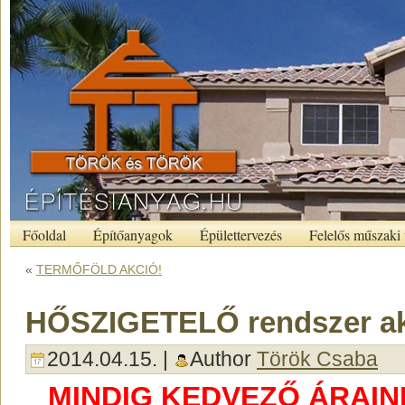
Főoldal
Építőanyagok
Épülettervezés
Felelős műszaki 
«
TERMŐFÖLD AKCIÓ!
HŐSZIGETELŐ rendszer ak
2014.04.15. |
Author
Török Csaba
MINDIG KEDVEZŐ ÁRAI