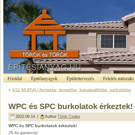
Főoldal
Építőanyagok
Épülettervezés
Felelős műszaki 
«
4/11 MURVA / Kertekbe, temetőbe, kapubeállókba, parkolókba
WPC és SPC burkolatok érkeztek!
2022.06.14. |
Author
Török Csaba
WPC és SPC burkolatok érkeztek!
25 év garancia!